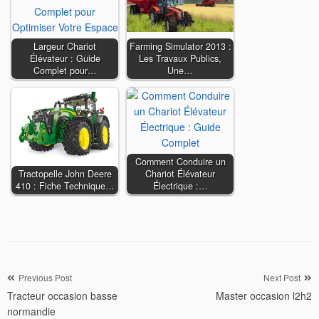
Largeur Chariot
Farming Simulator 2013 :
Élévateur : Guide
Les Travaux Publics,
Complet pour…
Une…
Comment Conduire un
Tractopelle John Deere
Chariot Élévateur
410 : Fiche Technique…
Électrique :…
Navigation
Previous Post
Next Post
Tracteur occasion basse
Master occasion l2h2
de
normandie