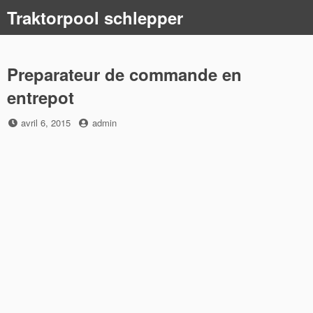
Skip
Traktorpool schlepper
to
content
Preparateur de commande en
entrepot
Posted
by
avril 6, 2015
admin
on