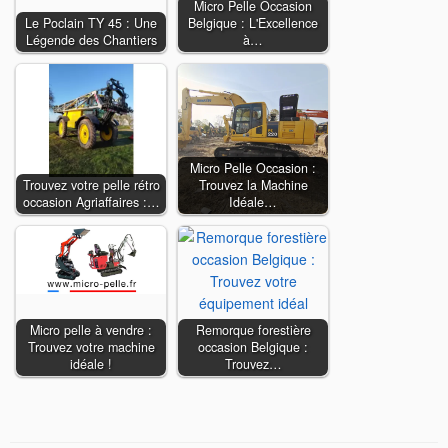
Micro Pelle Occasion
Le Poclain TY 45 : Une
Belgique : L'Excellence
Légende des Chantiers
à…
Micro Pelle Occasion :
Trouvez votre pelle rétro
Trouvez la Machine
occasion Agriaffaires :…
Idéale…
Micro pelle à vendre :
Remorque forestière
Trouvez votre machine
occasion Belgique :
idéale !
Trouvez…