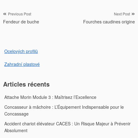
Navigation
Previous Post
Next Post
Fendeur de buche
Fourches caudines origine
de
l’article
Ocelových profilů
Zahradní plastové
Articles récents
Attache Morin Module 3 : Maîtrisez l’Excellence
Concasseur à mâchoire : L’Équipement Indispensable pour le
Concassage
Accident chariot élévateur CACES : Un Risque Majeur à Prévenir
Absolument