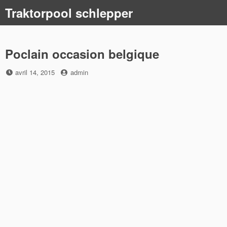
Skip
Traktorpool schlepper
to
content
Poclain occasion belgique
Posted
by
avril 14, 2015
admin
on