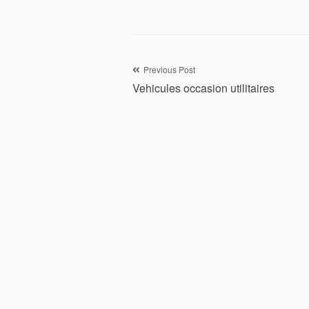
Navigation
Previous Post
Vehicules occasion utilitaires
de
l’article