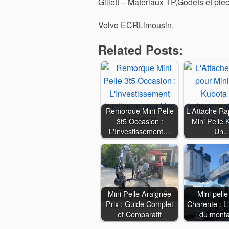
Gillett – Materiaux TP,Godets et pie
Volvo ECRLimousin.
Related Posts:
Remorque Mini Pelle
L'Attache Ra
3t5 Occasion :
Mini Pelle 
L'Investissement…
Un
Mini Pelle Araignée
Mini pelle
Prix : Guide Complet
Charente : L
et Comparatif
du mont