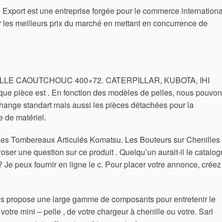
 Export est une entreprise forgée pour le commerce internationa
 les meilleurs prix du marché en mettant en concurrence de
LE CAOUTCHOUC 400×72. CATERPILLAR, KUBOTA, IHI
ue pièce est . En fonction des modèles de pelles, nous pouvo
hange standart mais aussi les pièces détachées pour la
e de matériel.
Les Tombereaux Articulés Komatsu. Les Bouteurs sur Chenilles
oser une question sur ce produit . Quelqu’un aurait-il le catalo
Je peux fournir en ligne le c. Pour placer votre annonce, créez
 propose une large gamme de composants pour entretenir le
votre mini – pelle , de votre chargeur à chenille ou votre. Sarl