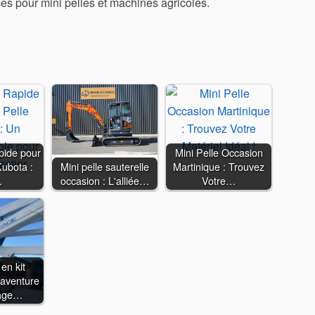
ces pour mini pelles et machines agricoles.
pide pour
Mini Pelle Occasion
Kubota :
Mini pelle sauterelle
Martinique : Trouvez
…
occasion : L'alliée…
Votre…
 en kit
'aventure
age…