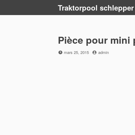
Skip
Traktorpool schlepper
to
content
Pièce pour mini 
Posted
by
mars 25, 2015
admin
on