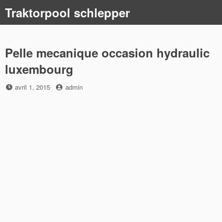
Skip
Traktorpool schlepper
to
content
Pelle mecanique occasion hydraulic
luxembourg
Posted
by
avril 1, 2015
admin
on