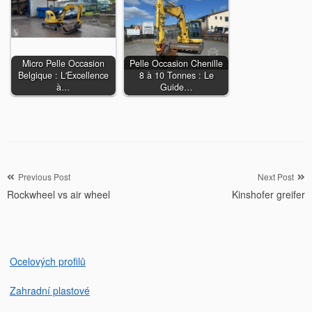
Micro Pelle Occasion
Pelle Occasion Chenille
Belgique : L'Excellence
8 à 10 Tonnes : Le
à…
Guide…
Navigation
Previous Post
Next Post
Rockwheel vs air wheel
Kinshofer greifer
de
l’article
Ocelových profilů
Zahradní plastové