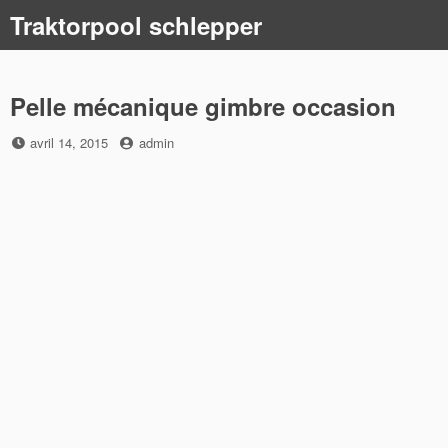
Skip
Traktorpool schlepper
to
content
Pelle mécanique gimbre occasion
Posted
by
avril 14, 2015
admin
on