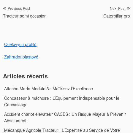
Navigation
Previous Post
Next Post
Tracteur semi occasion
Caterpillar pro
de
l’article
Ocelových profilů
Zahradní plastové
Articles récents
Attache Morin Module 3 : Maîtrisez l’Excellence
Concasseur à mâchoire : L’Équipement Indispensable pour le
Concassage
Accident chariot élévateur CACES : Un Risque Majeur à Prévenir
Absolument
Mécanique Agricole Tracteur : L’Expertise au Service de Votre