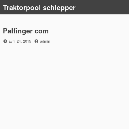
Skip
Traktorpool schlepper
to
content
Palfinger com
Posted
by
avril 24, 2015
admin
on