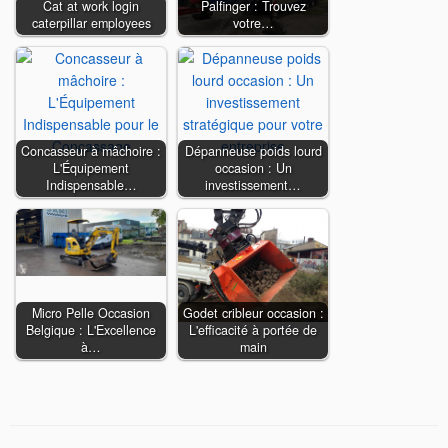
Cat at work login
Palfinger : Trouvez
caterpillar employees
votre…
Concasseur à mâchoire :
Dépanneuse poids lourd
L'Équipement
occasion : Un
Indispensable…
investissement…
Micro Pelle Occasion
Godet cribleur occasion :
Belgique : L'Excellence
L'efficacité à portée de
à…
main