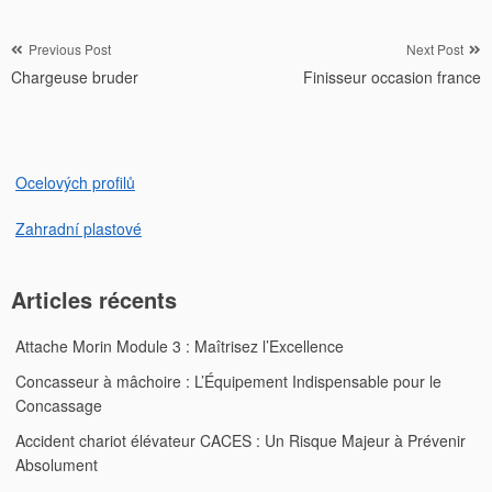
Navigation
Previous Post
Next Post
Chargeuse bruder
Finisseur occasion france
de
l’article
Ocelových profilů
Zahradní plastové
Articles récents
Attache Morin Module 3 : Maîtrisez l’Excellence
Concasseur à mâchoire : L’Équipement Indispensable pour le
Concassage
Accident chariot élévateur CACES : Un Risque Majeur à Prévenir
Absolument