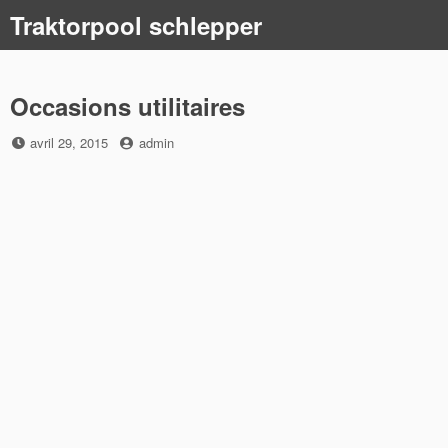
Skip
Traktorpool schlepper
to
content
Occasions utilitaires
Posted
by
avril 29, 2015
admin
on