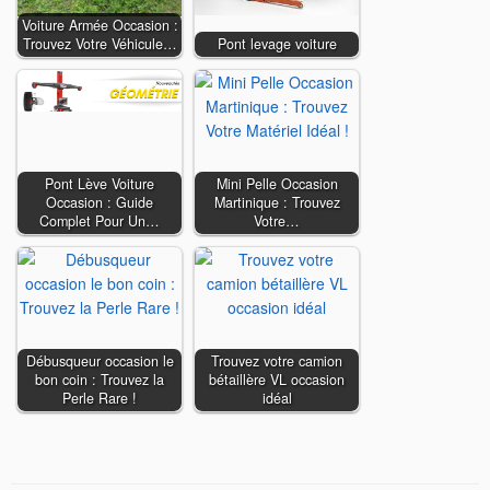
Voiture Armée Occasion :
Trouvez Votre Véhicule…
Pont levage voiture
Pont Lève Voiture
Mini Pelle Occasion
Occasion : Guide
Martinique : Trouvez
Complet Pour Un…
Votre…
Débusqueur occasion le
Trouvez votre camion
bon coin : Trouvez la
bétaillère VL occasion
Perle Rare !
idéal