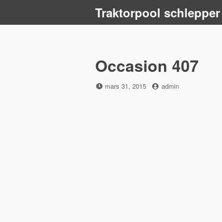
Skip
Traktorpool schlepper
to
content
Occasion 407
Posted
by
mars 31, 2015
admin
on