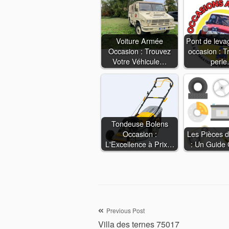
Voiture Armée
Pont de levag
Occasion : Trouvez
occasion : T
Votre Véhicule…
perl
Tondeuse Bolens
Occasion :
Les Pièces d
L'Excellence à Prix…
: Un Guide
Navigation
Previous Post
Villa des ternes 75017