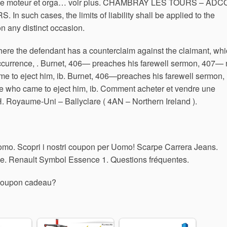
e moteur et orga… voir plus.
CHAMBRAY LES TOURS – ADC
ch cases, the limits of liability shall be applied to the
on any distinct occasion.
where the defendant has a counterclaim against the claimant, wh
occurrence, . Burnet, 406— preaches his farewell sermon, 407—
e to eject him, ib. Burnet, 406—preaches his farewell sermon,
 who came to eject him, ib. Comment acheter et vendre une
H. Royaume-Uni – Ballyclare ( 4AN – Northern Ireland ).
Uomo. Scopri i nostri coupon per Uomo! Scarpe Carrera Jeans.
elle. Renault Symbol Essence 1. Questions fréquentes.
le coupon cadeau?