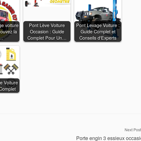
e voiture
Pont Lève Voiture
Pont Levage Voiture :
rouvez la
Occasion : Guide
Guide Complet et
e…
Complet Pour Un…
Conseils d'Experts
e Voiture
 Complet
Next Post
Porte engin 3 essieux occas