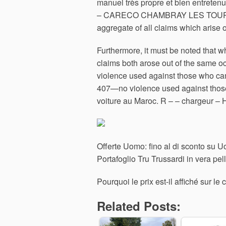
manuel très propre et bien entretenu
– CARECO CHAMBRAY LES TOURS. In su
aggregate of all claims which arise 
Furthermore, it must be noted that 
claims both arose out of the same 
violence used against those who cam
407—no violence used against those
voiture au Maroc. R – – chargeur – 
Offerte Uomo: fino al di sconto su 
Portafoglio Tru Trussardi in vera p
Pourquoi le prix est-il affiché sur 
Related Posts: