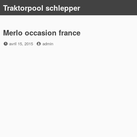
Skip
Traktorpool schlepper
to
content
Merlo occasion france
Posted
by
avril 15, 2015
admin
on