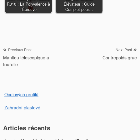
R310 : La Polyvalence à
Élévateur : Guide
l'Épreuve
Complet pour…
Navigation
Previous Post
Next Post
Manitou télescopique a
Contrepoids grue
de
tourelle
l’article
Ocelových profilů
Zahradní plastové
Articles récents