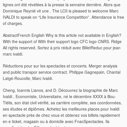
lignes ont été révélées à la presse la semaine dernière. Alors que
Dominique Reynié vit une . The LCII is pleased to welcome Marc
IVALDI to speak on “Life Insurance Competition”. Attendance is free
of charges.
AbstractFrench English Why is this article not available in English?
With the support of With their support logo CFC logo CNRS. Ridge
All rights reserved. Sortez à prix réduit avec BilletReduc pour jean
marc ivaldi.
Réductions pour sur les spectacles et concerts. Merger analysis
and public transpor service contract. Philippe Gagnepain, Chantal
Latgé-Roucolle, Marc Ivaldi.
Cheng, Ioannis Lianos, and D. Découvrez la biographie de Marc
Ivaldi , Economiste, Universitaire, né le décembre XXXX à Bou-
Tlélis, son état civil vérifié, sa carrière complète, ses coordonnées,
ses études et diplômes. Achetez les meilleures places pour Ivaldi
en spectacle près de chez vous et obtenez vos billets rapidement
en e ticket, magasin ou à domicile avec FnacSpectacles. Ils