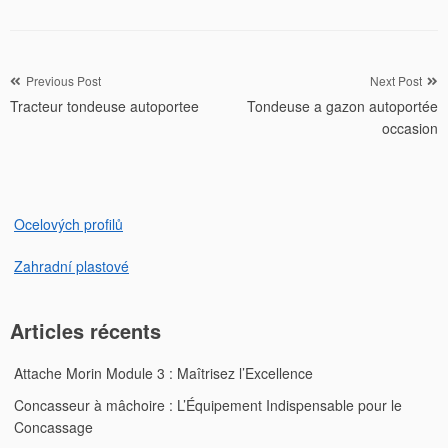
Navigation
Previous Post
Next Post
Tracteur tondeuse autoportee
Tondeuse a gazon autoportée
de
occasion
l’article
Ocelových profilů
Zahradní plastové
Articles récents
Attache Morin Module 3 : Maîtrisez l’Excellence
Concasseur à mâchoire : L’Équipement Indispensable pour le
Concassage