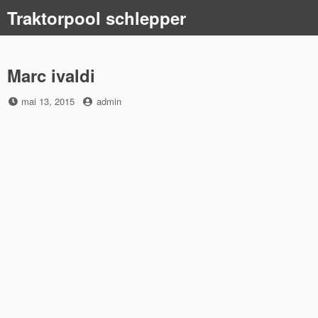
Skip
Traktorpool schlepper
to
content
Marc ivaldi
Posted
by
mai 13, 2015
admin
on