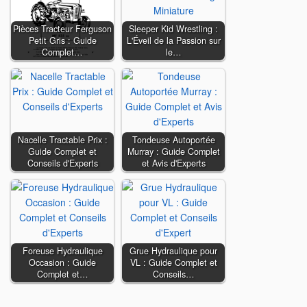
Pièces Tracteur Ferguson
Sleeper Kid Wrestling :
Petit Gris : Guide
L'Éveil de la Passion sur
Complet…
le…
Nacelle Tractable Prix :
Tondeuse Autoportée
Guide Complet et
Murray : Guide Complet
Conseils d'Experts
et Avis d'Experts
Foreuse Hydraulique
Grue Hydraulique pour
Occasion : Guide
VL : Guide Complet et
Complet et…
Conseils…