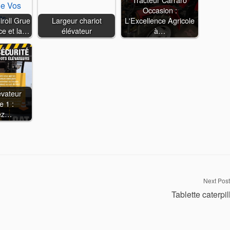
Occasion :
roll Grue
Largeur chariot
L'Excellence Agricole
ce et la…
élévateur
à…
évateur
e 1 :
sez…
Next Post
Tablette caterpil