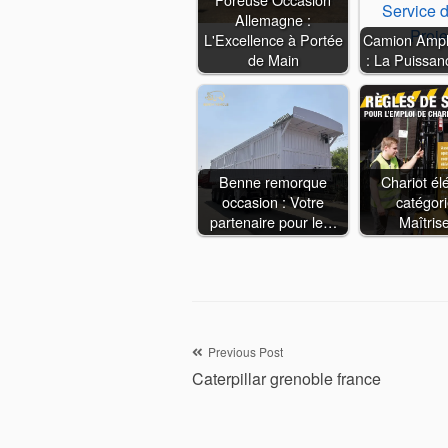
Allemagne :
L'Excellence à Portée
Camion Ampli
de Main
: La Puissan
Benne remorque
Chariot él
occasion : Votre
catégori
partenaire pour le…
Maîtri
Navigation
Previous Post
Caterpillar grenoble france
de
l’article