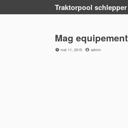
Skip
Traktorpool schlepper
to
content
Mag equipement
Posted
by
mai 11, 2015
admin
on