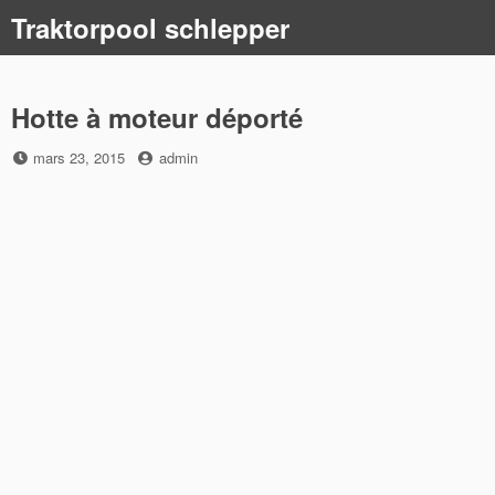
Skip
Traktorpool schlepper
to
content
Hotte à moteur déporté
Posted
by
mars 23, 2015
admin
on