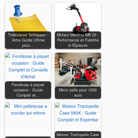
Traktorpool Schlepper :
Moteur Manitou MB 20 :
Votre Guide Ultime
Performance et Fiabilité
pour…
à l'Épreuve
Fendeuse à piquet
occasion : Guide
Micro pelle pour 1500
Complet et…
euro
Moteur Tractopelle Case