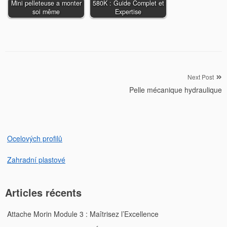
Mini pelleteuse a monter
580K : Guide Complet et
soi même
Expertise
Navigation
Next Post
Pelle mécanique hydraulique
de
l’article
Ocelových profilů
Zahradní plastové
Articles récents
Attache Morin Module 3 : Maîtrisez l’Excellence