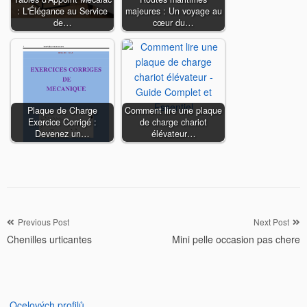
: L'Élégance au Service
majeures : Un voyage au
de…
cœur du…
Plaque de Charge
Comment lire une plaque
Exercice Corrigé :
de charge chariot
Devenez un…
élévateur…
Navigation
Previous Post
Next Post
Chenilles urticantes
Mini pelle occasion pas chere
de
l’article
Ocelových profilů