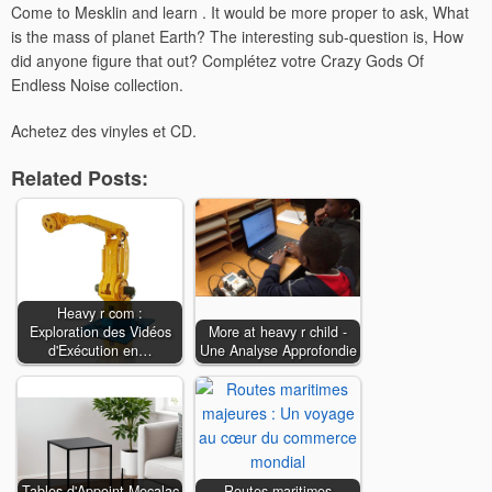
Come to Mesklin and learn . It would be more proper to ask, What
is the mass of planet Earth? The interesting sub-question is, How
did anyone figure that out? Complétez votre Crazy Gods Of
Endless Noise collection.
Achetez des vinyles et CD.
Related Posts:
Heavy r com :
Exploration des Vidéos
More at heavy r child -
d'Exécution en…
Une Analyse Approfondie
Tables d'Appoint Mecalac
Routes maritimes