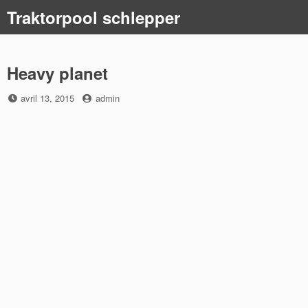
Skip
Traktorpool schlepper
to
content
Heavy planet
Posted
by
avril 13, 2015
admin
on