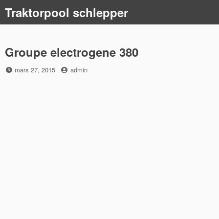
Skip
Traktorpool schlepper
to
content
Groupe electrogene 380
Posted
by
mars 27, 2015
admin
on