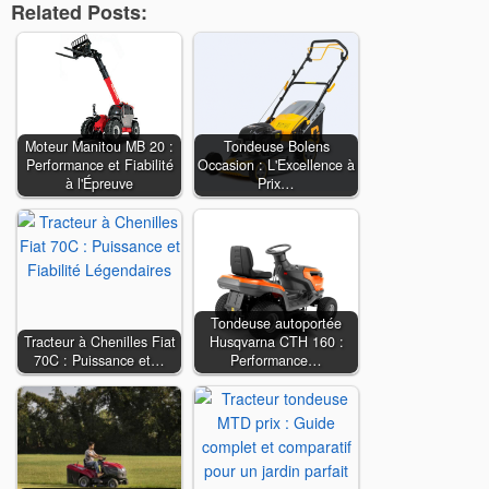
Related Posts:
Moteur Manitou MB 20 :
Tondeuse Bolens
Performance et Fiabilité
Occasion : L'Excellence à
à l'Épreuve
Prix…
Tondeuse autoportée
Tracteur à Chenilles Fiat
Husqvarna CTH 160 :
70C : Puissance et…
Performance…