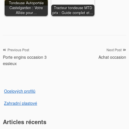
Tondeuse Autoportée
Castelgarden : Votre
Tracteur tondeuse MTD
Alliée pour…
prix : Guide complet et…
Navigation
Previous Post
Next Post
Porte engins occasion 3
Achat occasion
de
essieux
l’article
Ocelových profilů
Zahradní plastové
Articles récents