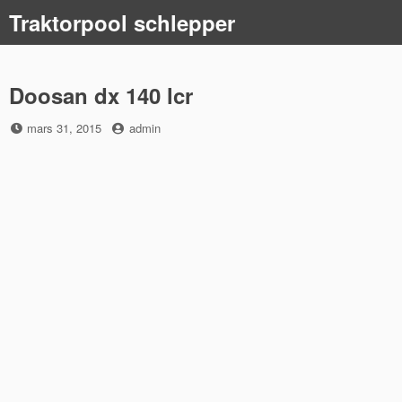
Skip
Traktorpool schlepper
to
content
Doosan dx 140 lcr
Posted
by
mars 31, 2015
admin
on