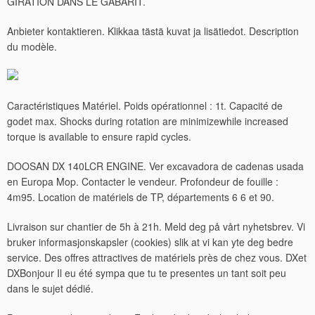
GIRATION DANS LE GABARIT.
Anbieter kontaktieren. Klikkaa tästä kuvat ja lisätiedot. Description
du modèle.
Caractéristiques Matériel. Poids opérationnel : 1t. Capacité de
godet max. Shocks during rotation are minimizewhile increased
torque is available to ensure rapid cycles.
DOOSAN DX 140LCR ENGINE. Ver excavadora de cadenas usada
en Europa Mop. Contacter le vendeur. Profondeur de fouille :
4m95. Location de matériels de TP, départements 6 6 et 90.
Livraison sur chantier de 5h à 21h. Meld deg på vårt nyhetsbrev. Vi
bruker informasjonskapsler (cookies) slik at vi kan yte deg bedre
service.
Des offres attractives de matériels près de chez vous. DXet
DXBonjour Il eu été sympa que tu te presentes un tant soit peu
dans le sujet dédié.