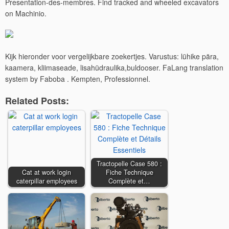
Presentation-des-membres. Find tracked and wheeled excavators
on Machinio.
Kijk hieronder voor vergelijkbare zoekertjes. Varustus: lühike pära,
kaamera, kliimaseade, lisahüdraulika,buldooser. FaLang translation
system by Faboba . Kempten, Professionnel.
Related Posts:
Tractopelle Case 580 :
Cat at work login
Fiche Technique
caterpillar employees
Complète et…