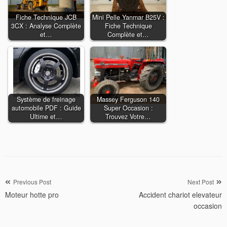
Fiche Technique JCB
Mini Pelle Yanmar B25V :
3CX : Analyse Complète
Fiche Technique
et…
Complète et…
Système de freinage
Massey Ferguson 140
automobile PDF : Guide
Super Occasion :
Ultime et…
Trouvez Votre…
Navigation
Previous Post
Next Post
Moteur hotte pro
Accident chariot elevateur
de
occasion
l’article