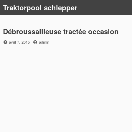
Skip
Traktorpool schlepper
to
content
Débroussailleuse tractée occasion
Posted
by
avril 7, 2015
admin
on