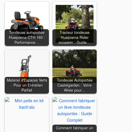
Tondeuse autoportée
Tracteur tondeuse
Husqvarna CTH 160 :
Husqvarna Rider
Performance…
occasion : Guide…
Matériel d'Espaces Verts
Tondeuse Autoportée
: Pour un Entretien
Castelgarden : Votre
Parfait
Alliée pour…
Comment fabriquer un