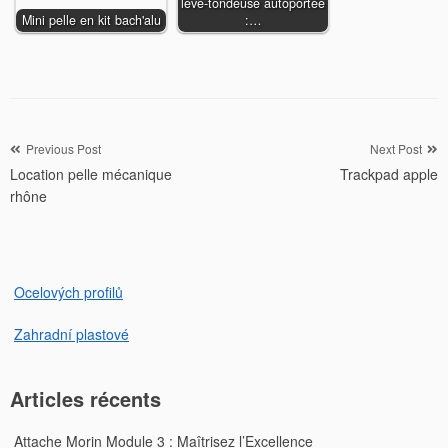
lève-tondeuse autoportée
Mini pelle en kit bach'alu
:…
Navigation
Previous Post
Next Post
Location pelle mécanique
Trackpad apple
de
rhône
l’article
Ocelových profilů
Zahradní plastové
Articles récents
Attache Morin Module 3 : Maîtrisez l’Excellence