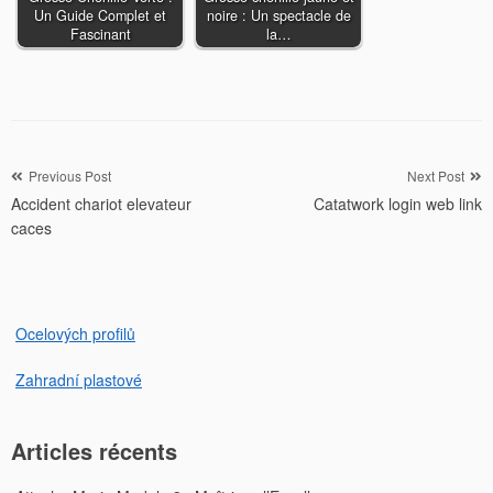
Un Guide Complet et
noire : Un spectacle de
Fascinant
la…
Navigation
Previous Post
Next Post
Accident chariot elevateur
Catatwork login web link
de
caces
l’article
Ocelových profilů
Zahradní plastové
Articles récents