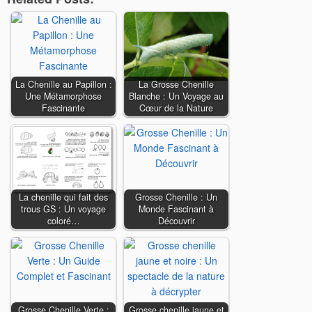
La Chenille au Papillon :
La Grosse Chenille
Une Métamorphose
Blanche : Un Voyage au
Fascinante
Cœur de la Nature
La chenille qui fait des
Grosse Chenille : Un
trous GS : Un voyage
Monde Fascinant à
coloré…
Découvrir
Grosse Chenille Verte :
Grosse chenille jaune et