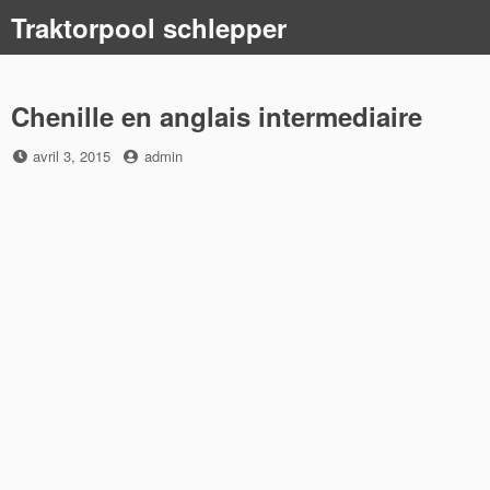
Skip
Traktorpool schlepper
to
content
Chenille en anglais intermediaire
Posted
by
avril 3, 2015
admin
on