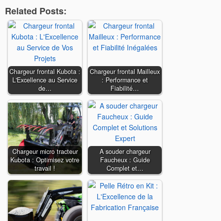
Related Posts:
Chargeur frontal Kubota :
Chargeur frontal Mailleux
L'Excellence au Service
: Performance et
de…
Fiabilité…
Chargeur micro tracteur
A souder chargeur
Kubota : Optimisez votre
Faucheux : Guide
travail !
Complet et…