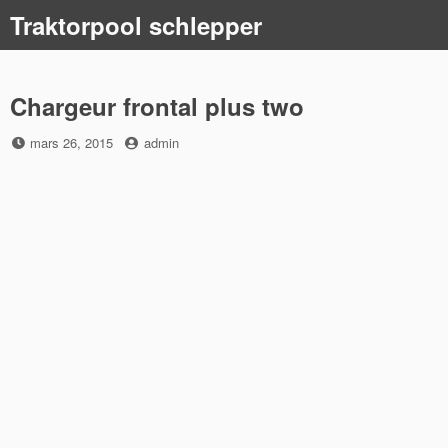
Skip
Traktorpool schlepper
to
content
Chargeur frontal plus two
Posted
by
mars 26, 2015
admin
on