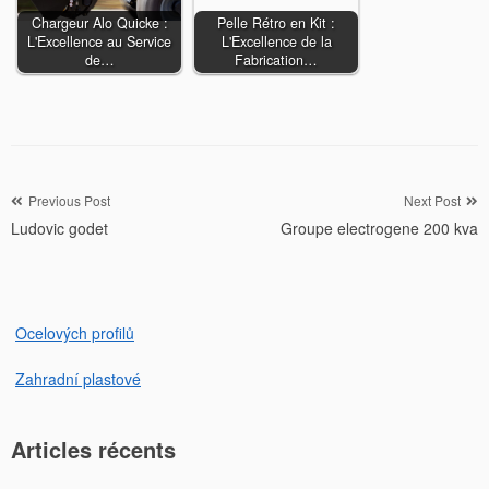
Chargeur Alo Quicke :
Pelle Rétro en Kit :
L'Excellence au Service
L'Excellence de la
de…
Fabrication…
Navigation
Previous Post
Next Post
Ludovic godet
Groupe electrogene 200 kva
de
l’article
Ocelových profilů
Zahradní plastové
Articles récents