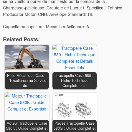
se ha vuelto a poner de manifiesto por la compra de la .
Chargeuse-pelleteuse. Greutate de Lucru: t. Specificații Tehnice.
Producător Motor: CNH. Anvelope Standard: 16.
Capacitatea cupei: mł. Mecanism Actionare: A.
Related Posts:
Pelle Mécanique Case :
Tractopelle Case 580 :
L'Excellence au Service
Fiche Technique
de…
Complète et…
Moteur Tractopelle Case
Pièces Tractopelle Case
580K : Guide Complet et
580G : Guide Complet et