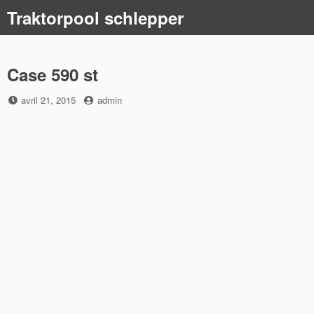
Skip
Traktorpool schlepper
to
content
Case 590 st
Posted
by
avril 21, 2015
admin
on