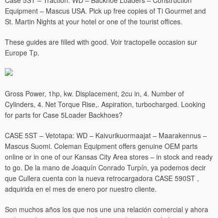
Case 5ST – Traction: WD – Backhoe Loaders – Construction
Equipment – Mascus USA. Pick up free copies of Ti Gourmet and
St. Martin Nights at your hotel or one of the tourist offices.
These guides are filled with good. Voir tractopelle occasion sur
Europe Tp.
Gross Power, 1hp, kw. Displacement, 2cu in, 4. Number of
Cylinders, 4. Net Torque Rise,. Aspiration, turbocharged. Looking
for parts for Case 5Loader Backhoes?
CASE 5ST – Vetotapa: WD – Kaivurikuormaajat – Maarakennus –
Mascus Suomi. Coleman Equipment offers genuine OEM parts
online or in one of our Kansas City Area stores – in stock and ready
to go. De la mano de Joaquín Conrado Turpín, ya podemos decir
que Cullera cuenta con la nueva retrocargadora CASE 590ST ,
adquirida en el mes de enero por nuestro cliente.
Son muchos años los que nos une una relación comercial y ahora