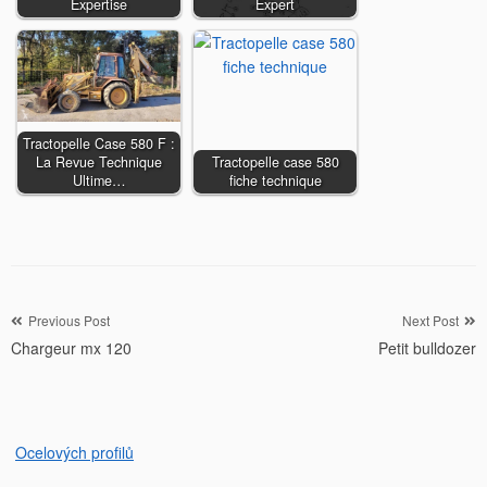
Expertise
Expert
Tractopelle Case 580 F :
La Revue Technique
Tractopelle case 580
Ultime…
fiche technique
Navigation
Previous Post
Next Post
Chargeur mx 120
Petit bulldozer
de
l’article
Ocelových profilů