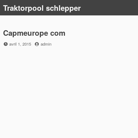
Skip
Traktorpool schlepper
to
content
Capmeurope com
Posted
by
avril 1, 2015
admin
on