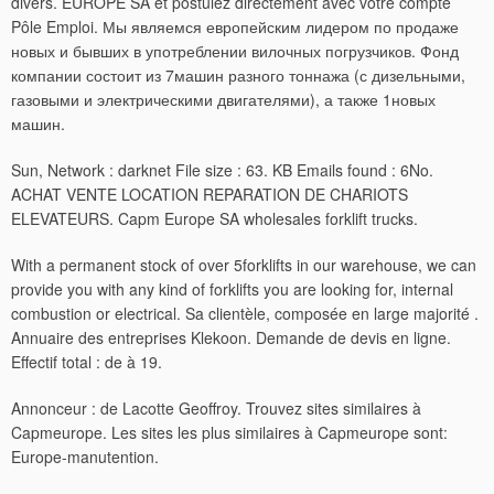
divers. EUROPE SA et postulez directement avec votre compte
Pôle Emploi. Мы являемся европейским лидером по продаже
новых и бывших в употреблении вилочных погрузчиков. Фонд
компании состоит из 7машин разного тоннажа (с дизельными,
газовыми и электрическими двигателями), а также 1новых
машин.
Sun, Network : darknet File size : 63. KB Emails found : 6No.
ACHAT VENTE LOCATION REPARATION DE CHARIOTS
ELEVATEURS. Capm Europe SA wholesales forklift trucks.
With a permanent stock of over 5forklifts in our warehouse, we can
provide you with any kind of forklifts you are looking for, internal
combustion or electrical. Sa clientèle, composée en large majorité .
Annuaire des entreprises Klekoon. Demande de devis en ligne.
Effectif total : de à 19.
Annonceur : de Lacotte Geoffroy. Trouvez sites similaires à
Capmeurope.
Les sites les plus similaires à Capmeurope sont:
Europe-manutention.