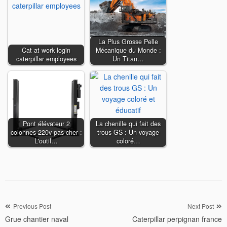
La Plus Grosse Pelle
Cat at work login
Mécanique du Monde :
caterpillar employees
Un Titan…
Pont élévateur 2
La chenille qui fait des
colonnes 220v pas cher :
trous GS : Un voyage
L'outil…
coloré…
Navigation
Previous Post
Next Post
Grue chantier naval
Caterpillar perpignan france
de