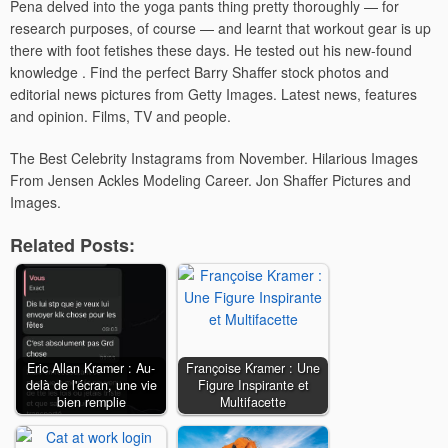
Pena delved into the yoga pants thing pretty thoroughly — for
research purposes, of course — and learnt that workout gear is up
there with foot fetishes these days. He tested out his new-found
knowledge . Find the perfect Barry Shaffer stock photos and
editorial news pictures from Getty Images. Latest news, features
and opinion. Films, TV and people.
The Best Celebrity Instagrams from November. Hilarious Images
From Jensen Ackles Modeling Career. Jon Shaffer Pictures and
Images.
Related Posts:
Eric Allan Kramer : Au-
Françoise Kramer : Une
delà de l'écran, une vie
Figure Inspirante et
bien remplie
Multifacette