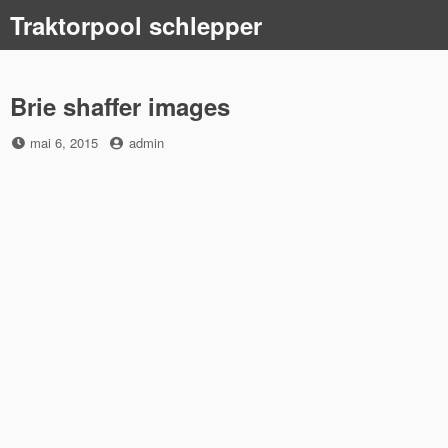
Skip
Traktorpool schlepper
to
content
Brie shaffer images
Posted
by
mai 6, 2015
admin
on