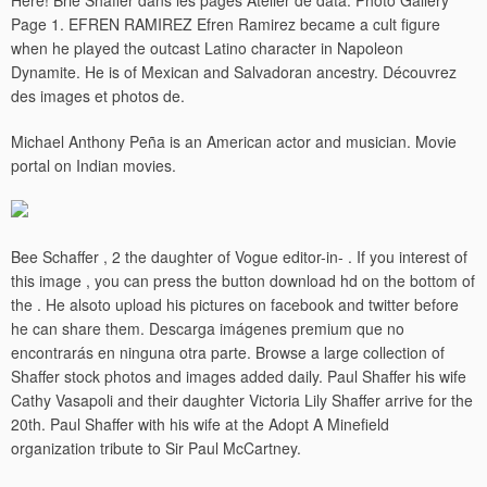
Here! Brie Shaffer dans les pages Atelier de data. Photo Gallery
Page 1. EFREN RAMIREZ Efren Ramirez became a cult figure
when he played the outcast Latino character in Napoleon
Dynamite. He is of Mexican and Salvadoran ancestry. Découvrez
des images et photos de.
Michael Anthony Peña is an American actor and musician. Movie
portal on Indian movies.
Bee Schaffer , 2 the daughter of Vogue editor-in- . If you interest of
this image , you can press the button download hd on the bottom of
the . He alsoto upload his pictures on facebook and twitter before
he can share them. Descarga imágenes premium que no
encontrarás en ninguna otra parte. Browse a large collection of
Shaffer stock photos and images added daily.
Paul Shaffer his wife
Cathy Vasapoli and their daughter Victoria Lily Shaffer arrive for the
20th. Paul Shaffer with his wife at the Adopt A Minefield
organization tribute to Sir Paul McCartney.