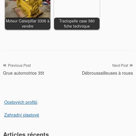
Moteur Caterpillar 3306 à
Tractopelle case 580
vendre
fiche technique
Navigation
Previous Post
Next Post
Grue automotrice 35t
Débroussailleuses à roues
de
l’article
Ocelových profilů
Zahradní plastové
Articles récents