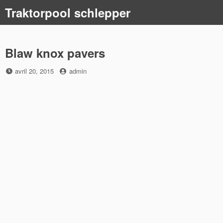
Skip
Traktorpool schlepper
to
content
Blaw knox pavers
Posted
by
avril 20, 2015
admin
on