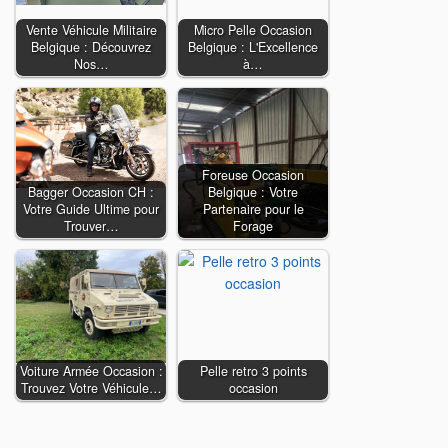
Vente Véhicule Militaire
Micro Pelle Occasion
Belgique : Découvrez
Belgique : L'Excellence
Nos…
à…
Foreuse Occasion
Bagger Occasion CH :
Belgique : Votre
Votre Guide Ultime pour
Partenaire pour le
Trouver…
Forage
Voiture Armée Occasion :
Pelle retro 3 points
Trouvez Votre Véhicule…
occasion