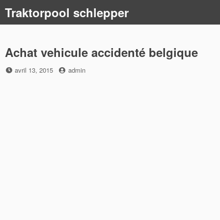
Skip
Traktorpool schlepper
to
content
Achat vehicule accidenté belgique
Posted
by
avril 13, 2015
admin
on