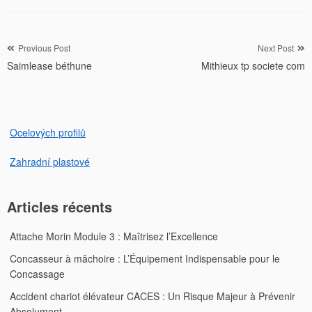
Navigation
Previous Post
Next Post
Saimlease béthune
Mithieux tp societe com
de
l’article
Ocelových profilů
Zahradní plastové
Articles récents
Attache Morin Module 3 : Maîtrisez l’Excellence
Concasseur à mâchoire : L’Équipement Indispensable pour le
Concassage
Accident chariot élévateur CACES : Un Risque Majeur à Prévenir
Absolument